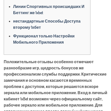
Линии Спортивных происшедших И
Беттинг же 1xbet
нестандартные Способы Доступа
второму 1хбет
Функционал только Настройки
Мобильного Приложения
Положительные отзывы особенно отмечают
разнообразие игр, щедрость бонусов же
профессионализм службы поддержки. Критические
замечания и основном касаются временных
проблем с доступом, которые решаются вскоре
зеркала или мобильное приложение. Вход в личный
кабинет 1xBet возможен через официальному сайт,
рабочее зеркало или мобильное приложение. Для