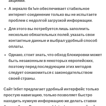
акциями.
А зеркало бк 1win обеспечивает стабильное
интернет-соединение только вы не испытаете
проблем с недолгой загрузкой информации.
Для этого вы потребуется лишь заполнить
несколько обязательных полей, указать свои
контактные данные и выбрал удобный способ
оплаты.
Однако, стоит знать, что обход блокировки может
быть незаконным в некоторых европейских,
поэтому перед последующим этих методов
следует ознакомиться с законодательством
своей страны.
Сайт 1хбет предлагает удобный интерфейс только
простую навигацию, только позволяет быстро
находить нужную информацию же делать ставки