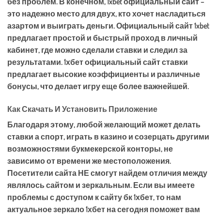
без проблем. В конечном, 1xbet официальный сайт –
это надежно место для двух, кто хочет насладиться
азартом и выиграть деньги. Официальный сайт 1xbet
предлагает простой и быстрый проход в личный
кабинет, где можно сделали ставки и следил за
результатами. 1хбет официальный сайт ставки
предлагает высокие коэффициенты и различные
бонусы, что делает игру еще более важнейшей.
Как Скачать И Установить Приложение
Благодаря этому, любой желающий может делать
ставки а спорт, играть в казино и созерцать другими
возможностями букмекерской конторы, не
зависимо от времени же местоположения.
Посетители сайта НЕ смогут найдем отличия между
являлось сайтом и зеркальным. Если вы имеете
проблемы с доступом к сайту бк 1хбет, то нам
актуальное зеркало 1хбет на сегодня поможет вам