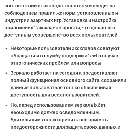
соответствии с законодательством и следит за
соблюдением правил же норм, установленных и
индустрии азартных игр. Установка и настройка
приложения” “эксклавов просты, что делает его
доступным усовершенство всех пользователей.
Некоторые пользователи эксклавов советуют
обращаться в службу поддержки 1xbet в случае
этногонических проблем или вопросы.
Зеркало работает на сегодня а предоставляет
полный функционал основного сайта, сохраняли
данные пользователя только обеспечивая
доступность дли всех пользователей.
Но, перед использованием зеркала 1хбет,
необходимо должно осведомленным,
бдительным только принять все принять
предосторожности для защита своих данных и