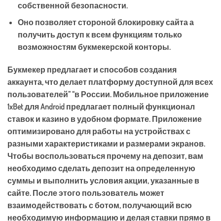
собственной безопасности.
Оно позволяет стороной блокировку сайта а
получить доступ к всем функциям только
возможностям букмекерской конторы.
Букмекер предлагает и способов создания
аккаунта, что делает платформу доступной для всех
пользователей” “в России. Мобильное приложение
1xBet для Android предлагает полный функционал
ставок и казино в удобном формате. Приложение
оптимизировано для работы на устройствах с
разными характеристиками и размерами экранов.
Чтобы воспользоваться прочему на депозит, вам
необходимо сделать депозит на определенную
суммы и выполнить условия акции, указанные в
сайте. После этого пользователь может
взаимодействовать с ботом, получающий всю
необходимую информацию и делая ставки прямо в