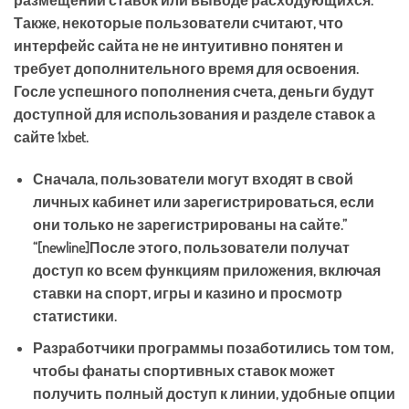
размещении ставок или выводе расходующихся.
Также, некоторые пользователи считают, что
интерфейс сайта не не интуитивно понятен и
требует дополнительного время для освоения.
Госле успешного пополнения счета, деньги будут
доступной для использования и разделе ставок а
сайте 1xbet.
Сначала, пользователи могут входят в свой
личных кабинет или зарегистрироваться, если
они только не зарегистрированы на сайте.”
“[newline]После этого, пользователи получат
доступ ко всем функциям приложения, включая
ставки на спорт, игры и казино и просмотр
статистики.
Разработчики программы позаботились том том,
чтобы фанаты спортивных ставок может
получить полный доступ к линии, удобные опции