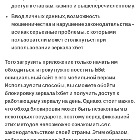
доступ к ставкам, казино и вышеперечисленному.
Ввод личных данных, возможность
мошенничества и нарушение законодательства –
все как серьезные проблемы, с которыми
пользователи может столкнуться при
использовании зеркала хбет.
Того загрузить приложение только начать им
обходиться, игроку нужно посетить 1xBet
официальный сайт в его мобильной версии.
Используя эти способы, вы сможете обойти
блокировку зеркала 1хбет и получить доступ к
работающему зеркалу на день. Однако, стоит важно,
что обход блокировки может быть незаконным в
некоторых государств, поэтому перед фиксацией
этих методов невозможно ознакомиться с
законодательством своей страны. Этим образом,