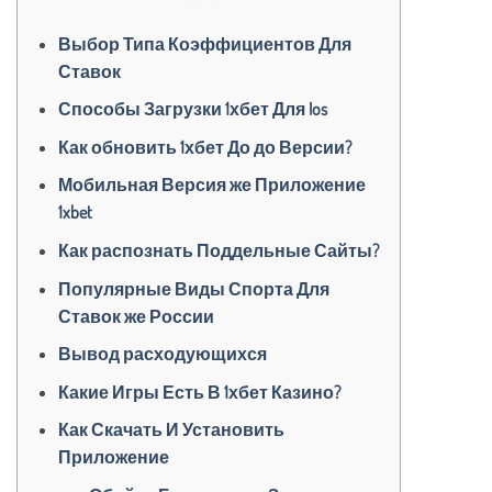
Выбор Типа Коэффициентов Для
Ставок
Способы Загрузки 1хбет Для Ios
Как обновить 1хбет До до Версии?
Мобильная Версия же Приложение
1xbet
Как распознать Поддельные Сайты?
Популярные Виды Спорта Для
Ставок же России
Вывод расходующихся
Какие Игры Есть В 1хбет Казино?
Как Скачать И Установить
Приложение