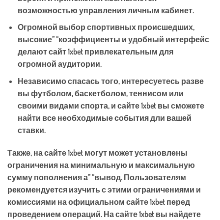
возможностью управления личным кабинет.
Огромной выбор спортивных происшедших,
высокие” “коэффициенты и удобный интерфейс
делают сайт 1xbet привлекательным для
огромной аудитории.
Независимо спасась того, интересуетесь разве
вы футболом, баскетболом, теннисом или
своими видами спорта, и сайте 1xbet вы сможете
найти все необходимые события дли вашей
ставки.
Также, на сайте 1xbet могут может установлены
ограничения на минимальную и максимальную
сумму пополнения а” “вывод. Пользователям
рекомендуется изучить с этими ограничениями и
комиссиями на официальном сайте 1xbet перед
проведением операций. На сайте 1xbet вы найдете