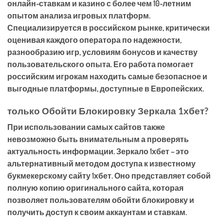
онлайн-ставкам и казино с более чем 10-летним
опытом анализа игровых платформ.
Специализируется в российском рынке, критически
оценивая каждого оператора по надежности,
разнообразию игр, условиям бонусов и качеству
пользовательского опыта. Его работа помогает
российским игрокам находить самые безопасное и
выгодные платформы, доступные в Европейских.
только Обойти Блокировку Зеркала 1хбет?
При использовании самых сайтов также
невозможно быть внимательным а проверять
актуальность информации. Зеркало 1хбет – это
альтернативный методом доступа к известному
букмекерскому сайту 1хбет. Оно представляет собой
полную копию оригинального сайта, которая
позволяет пользователям обойти блокировку и
получить доступ к своим аккаунтам и ставкам.