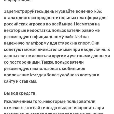
Зарегистрируйтесь день и узнайте, конечно 1xBet
стала одного из предпочтительных платформ для
российских игроков по всей мире! Несмотря на
некоторые недостатки, пользователи равно же
рекомендуют официальному сайт 1xbet как
надежную платформу ддя ставок на спорт. Они
советуют может внимательными при вводе личных
данных же не делиться другими учетными данными
со посторонними. Также, пользователи
рекомендуют использовать мобильное
приложение 1xbet для более удобного доступа к
сайту и ставкам.
Вывод средств
Исключением того, некоторые пользователи
отмечают, что сайт иногда выдает исправить при