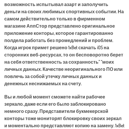
возможность испытывал азарт и заполучить
деньги на своих любимых спортивных событии. На
самом действительно только в фирменном
магазине АппСтор представлено оригинальное
приложение конторы, которое гарантированно
полдела работать без промедлений и проблем.
Когда игрок примет решено 1xBet скачать iOS на
сторонних веб-ресурсах, то он бесповоротно берет
на себя ответственность за сохранность” “моих
личных данных. Качестве неоригинального ПО или
повлечь за собой утечку личных данных и
денежных неснижаемых на счету.
Вы и любой момент сможете найти рабочее
зеркало, даже если его было заблокировано
немного сразу. Представители букмекерской
конторы тоже мониторят блокировку своих зеркал
и моментально представляют копию на замену. 1xBet