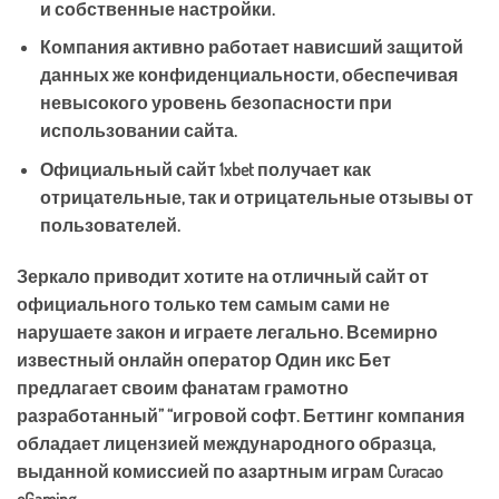
и собственные настройки.
Компания активно работает нависший защитой
данных же конфиденциальности, обеспечивая
невысокого уровень безопасности при
использовании сайта.
Официальный сайт 1xbet получает как
отрицательные, так и отрицательные отзывы от
пользователей.
Зеркало приводит хотите на отличный сайт от
официального только тем самым сами не
нарушаете закон и играете легально. Всемирно
известный онлайн оператор Один икс Бет
предлагает своим фанатам грамотно
разработанный” “игровой софт. Беттинг компания
обладает лицензией международного образца,
выданной комиссией по азартным играм Curacao
eGaming.