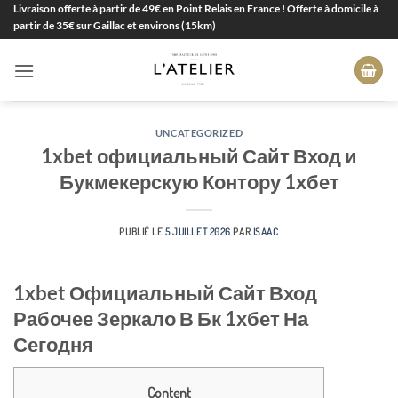
Passer
Livraison offerte à partir de 49€ en Point Relais en France ! Offerte à domicile à
partir de 35€ sur Gaillac et environs (15km)
au
contenu
UNCATEGORIZED
1xbet официальный Сайт Вход и
Букмекерскую Контору 1хбет
PUBLIÉ LE
5 JUILLET 2026
PAR
ISAAC
1xbet Официальный Сайт Вход
Рабочее Зеркало В Бк 1хбет На
Сегодня
Content