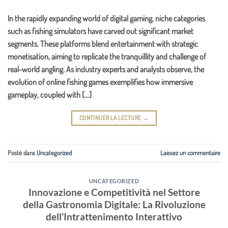
In the rapidly expanding world of digital gaming, niche categories
such as fishing simulators have carved out significant market
segments. These platforms blend entertainment with strategic
monetisation, aiming to replicate the tranquillity and challenge of
real-world angling. As industry experts and analysts observe, the
evolution of online fishing games exemplifies how immersive
gameplay, coupled with […]
CONTINUER LA LECTURE
→
Posté dans
Uncategorized
Laissez un commentaire
UNCATEGORIZED
Innovazione e Competitività nel Settore
della Gastronomia Digitale: La Rivoluzione
dell’Intrattenimento Interattivo