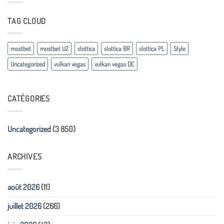
sport
2023
bij
een
TAG CLOUD
casino
zonder
cruks:
Maximale
winstkansen
mostbet
mostbet UZ
slottica
slottica BR
slottica PL
Style
en
beste
Uncategorized
vulkan vegas
vulkan vegas DE
odds
CATÉGORIES
Uncategorized
(3 850)
ARCHIVES
août 2026
(11)
juillet 2026
(266)