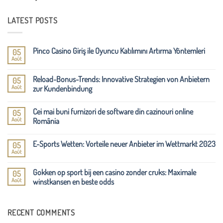
LATEST POSTS
Pinco Casino Giriş ile Oyuncu Katılımını Artırma Yöntemleri
05
Août
Aucun
commentaire
sur
Reload-Bonus-Trends: Innovative Strategien von Anbietern
05
Pinco
Août
Casino
zur Kundenbindung
Giriş
Aucun
ile
commentaire
Oyuncu
Cei mai buni furnizori de software din cazinouri online
05
sur
Katılımını
Reload-
Août
Artırma
România
Bonus-
Yöntemleri
Trends:
Aucun
Innovative
commentaire
E-Sports Wetten: Vorteile neuer Anbieter im Wettmarkt 2023
05
Strategien
sur
von
Cei
Août
Aucun
Anbietern
mai
commentaire
zur
buni
sur
Kundenbindung
furnizori
Gokken op sport bij een casino zonder cruks: Maximale
05
E-
de
Août
Sports
winstkansen en beste odds
software
Wetten:
din
Aucun
Vorteile
cazinouri
commentaire
neuer
online
sur
Anbieter
România
RECENT COMMENTS
Gokken
im
op
Wettmarkt