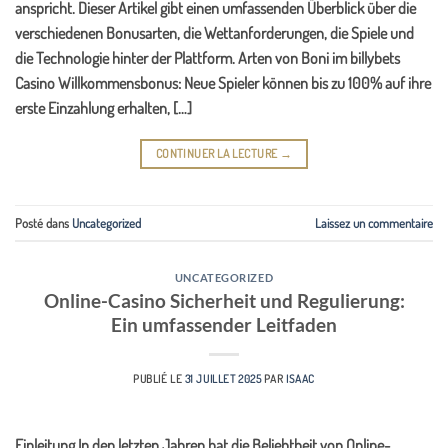
anspricht. Dieser Artikel gibt einen umfassenden Überblick über die
verschiedenen Bonusarten, die Wettanforderungen, die Spiele und
die Technologie hinter der Plattform. Arten von Boni im billybets
Casino Willkommensbonus: Neue Spieler können bis zu 100% auf ihre
erste Einzahlung erhalten, […]
CONTINUER LA LECTURE
→
Posté dans
Uncategorized
Laissez un commentaire
UNCATEGORIZED
Online-Casino Sicherheit und Regulierung:
Ein umfassender Leitfaden
PUBLIÉ LE
31 JUILLET 2025
PAR
ISAAC
Einleitung In den letzten Jahren hat die Beliebtheit von Online-