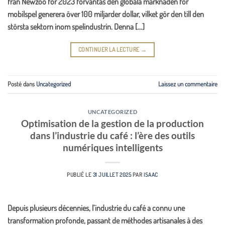
från Newzoo för 2023 förväntas den globala marknaden för
mobilspel generera över 100 miljarder dollar, vilket gör den till den
största sektorn inom spelindustrin. Denna […]
CONTINUER LA LECTURE
→
Posté dans
Uncategorized
Laissez un commentaire
UNCATEGORIZED
Optimisation de la gestion de la production
dans l’industrie du café : l’ère des outils
numériques intelligents
PUBLIÉ LE
31 JUILLET 2025
PAR
ISAAC
Depuis plusieurs décennies, l’industrie du café a connu une
transformation profonde, passant de méthodes artisanales à des