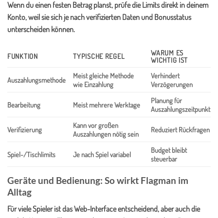
Wenn du einen festen Betrag planst, prüfe die Limits direkt in deinem
Konto, weil sie sich je nach verifizierten Daten und Bonusstatus
unterscheiden können.
WARUM ES
FUNKTION
TYPISCHE REGEL
WICHTIG IST
Meist gleiche Methode
Verhindert
Auszahlungsmethode
wie Einzahlung
Verzögerungen
Planung für
Bearbeitung
Meist mehrere Werktage
Auszahlungszeitpunkt
Kann vor großen
Verifizierung
Reduziert Rückfragen
Auszahlungen nötig sein
Budget bleibt
Spiel-/Tischlimits
Je nach Spiel variabel
steuerbar
Geräte und Bedienung: So wirkt Flagman im
Alltag
Für viele Spieler ist das Web-Interface entscheidend, aber auch die