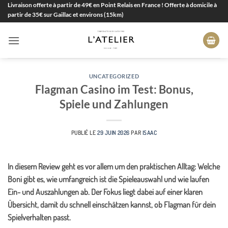
Passer
Livraison offerte à partir de 49€ en Point Relais en France ! Offerte à domicile à
partir de 35€ sur Gaillac et environs (15km)
au
contenu
UNCATEGORIZED
Flagman Casino im Test: Bonus,
Spiele und Zahlungen
PUBLIÉ LE
29 JUIN 2026
PAR
ISAAC
In diesem Review geht es vor allem um den praktischen Alltag: Welche
Boni gibt es, wie umfangreich ist die Spieleauswahl und wie laufen
Ein- und Auszahlungen ab. Der Fokus liegt dabei auf einer klaren
Übersicht, damit du schnell einschätzen kannst, ob Flagman für dein
Spielverhalten passt.