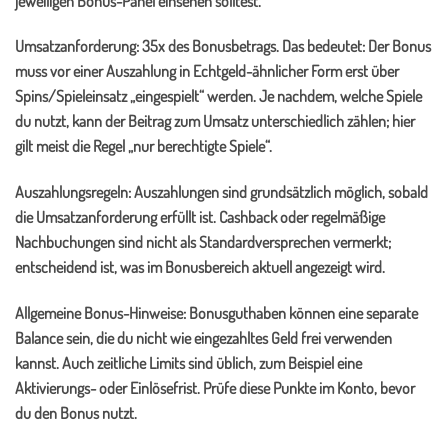
jeweiligen Bonus-Panel einsehen solltest.
Umsatzanforderung:
35x des Bonusbetrags. Das bedeutet: Der Bonus
muss vor einer Auszahlung in Echtgeld-ähnlicher Form erst über
Spins/Spieleinsatz „eingespielt“ werden. Je nachdem, welche Spiele
du nutzt, kann der Beitrag zum Umsatz unterschiedlich zählen; hier
gilt meist die Regel „nur berechtigte Spiele“.
Auszahlungsregeln:
Auszahlungen sind grundsätzlich möglich, sobald
die Umsatzanforderung erfüllt ist. Cashback oder regelmäßige
Nachbuchungen sind nicht als Standardversprechen vermerkt;
entscheidend ist, was im Bonusbereich aktuell angezeigt wird.
Allgemeine Bonus-Hinweise:
Bonusguthaben können eine separate
Balance sein, die du nicht wie eingezahltes Geld frei verwenden
kannst. Auch zeitliche Limits sind üblich, zum Beispiel eine
Aktivierungs- oder Einlösefrist. Prüfe diese Punkte im Konto, bevor
du den Bonus nutzt.