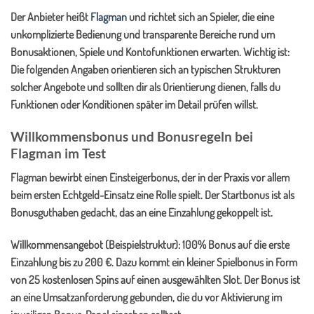
Der Anbieter heißt
Flagman
und richtet sich an Spieler, die eine
unkomplizierte Bedienung und transparente Bereiche rund um
Bonusaktionen, Spiele und Kontofunktionen erwarten. Wichtig ist:
Die folgenden Angaben orientieren sich an typischen Strukturen
solcher Angebote und sollten dir als Orientierung dienen, falls du
Funktionen oder Konditionen später im Detail prüfen willst.
Willkommensbonus und Bonusregeln bei
Flagman im Test
Flagman bewirbt einen Einsteigerbonus, der in der Praxis vor allem
beim ersten Echtgeld-Einsatz eine Rolle spielt. Der Startbonus ist als
Bonusguthaben gedacht, das an eine Einzahlung gekoppelt ist.
Willkommensangebot (Beispielstruktur):
100% Bonus auf die erste
Einzahlung bis zu 200 €. Dazu kommt ein kleiner Spielbonus in Form
von 25 kostenlosen Spins auf einen ausgewählten Slot. Der Bonus ist
an eine Umsatzanforderung gebunden, die du vor Aktivierung im