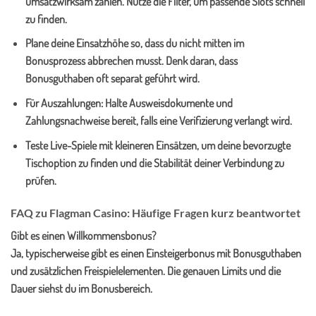
umsatzwirksam zählen. Nutze die Filter, um passende Slots schnell
zu finden.
Plane deine
Einsatzhöhe
so, dass du nicht mitten im
Bonusprozess abbrechen musst. Denk daran, dass
Bonusguthaben oft separat geführt wird.
Für Auszahlungen: Halte Ausweisdokumente und
Zahlungsnachweise bereit, falls eine
Verifizierung
verlangt wird.
Teste Live-Spiele mit kleineren Einsätzen, um deine bevorzugte
Tischoption zu finden und die Stabilität deiner Verbindung zu
prüfen.
FAQ zu Flagman Casino: Häufige Fragen kurz beantwortet
Gibt es einen Willkommensbonus?
Ja, typischerweise gibt es einen Einsteigerbonus mit Bonusguthaben
und zusätzlichen Freispielelementen. Die genauen Limits und die
Dauer siehst du im Bonusbereich.