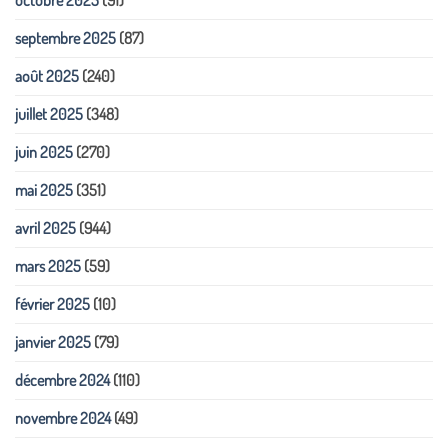
octobre 2025
(91)
septembre 2025
(87)
août 2025
(240)
juillet 2025
(348)
juin 2025
(270)
mai 2025
(351)
avril 2025
(944)
mars 2025
(59)
février 2025
(10)
janvier 2025
(79)
décembre 2024
(110)
novembre 2024
(49)