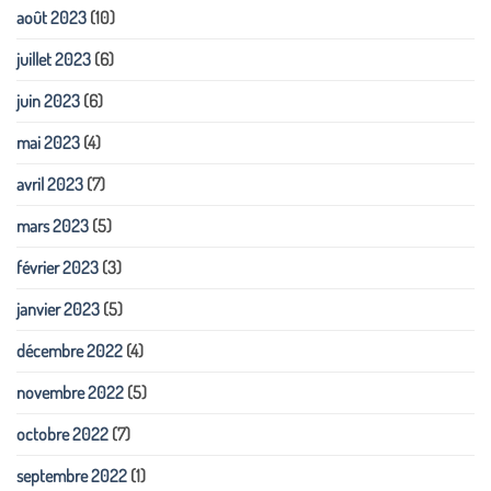
août 2023
(10)
juillet 2023
(6)
juin 2023
(6)
mai 2023
(4)
avril 2023
(7)
mars 2023
(5)
février 2023
(3)
janvier 2023
(5)
décembre 2022
(4)
novembre 2022
(5)
octobre 2022
(7)
septembre 2022
(1)