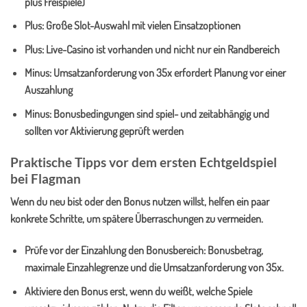
plus Freispiele)
Plus:
Große Slot-Auswahl mit vielen Einsatzoptionen
Plus:
Live-Casino ist vorhanden und nicht nur ein Randbereich
Minus:
Umsatzanforderung von 35x erfordert Planung vor einer
Auszahlung
Minus:
Bonusbedingungen sind spiel- und zeitabhängig und
sollten vor Aktivierung geprüft werden
Praktische Tipps vor dem ersten Echtgeldspiel
bei Flagman
Wenn du neu bist oder den Bonus nutzen willst, helfen ein paar
konkrete Schritte, um spätere Überraschungen zu vermeiden.
Prüfe vor der Einzahlung den
Bonusbereich
: Bonusbetrag,
maximale Einzahlegrenze und die
Umsatzanforderung
von 35x.
Aktiviere den Bonus erst, wenn du weißt, welche
Spiele