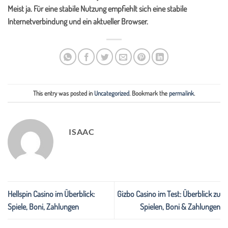
Meist ja. Für eine stabile Nutzung empfiehlt sich eine stabile
Internetverbindung und ein aktueller Browser.
This entry was posted in
Uncategorized
. Bookmark the
permalink
.
ISAAC
Hellspin Casino im Überblick:
Gizbo Casino im Test: Überblick zu
Spiele, Boni, Zahlungen
Spielen, Boni & Zahlungen