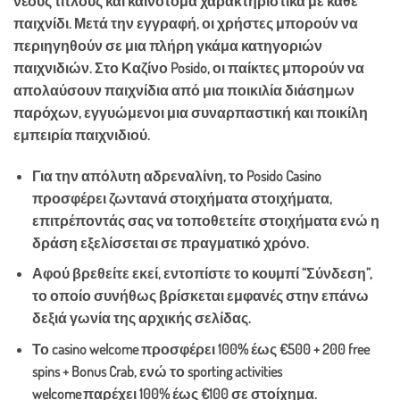
νέους τίτλους και καινοτόμα χαρακτηριστικά με κάθε
παιχνίδι. Μετά την εγγραφή, οι χρήστες μπορούν να
περιηγηθούν σε μια πλήρη γκάμα κατηγοριών
παιχνιδιών. Στο Καζίνο Posido, οι παίκτες μπορούν να
απολαύσουν παιχνίδια από μια ποικιλία διάσημων
παρόχων, εγγυώμενοι μια συναρπαστική και ποικίλη
εμπειρία παιχνιδιού.
Για την απόλυτη αδρεναλίνη, το Posido Casino
προσφέρει ζωντανά στοιχήματα στοιχήματα,
επιτρέποντάς σας να τοποθετείτε στοιχήματα ενώ η
δράση εξελίσσεται σε πραγματικό χρόνο.
Αφού βρεθείτε εκεί, εντοπίστε το κουμπί “Σύνδεση”,
το οποίο συνήθως βρίσκεται εμφανές στην επάνω
δεξιά γωνία της αρχικής σελίδας.
Το casino welcome προσφέρει 100% έως €500 + 200 free
spins + Bonus Crab, ενώ το sporting activities
welcome παρέχει 100% έως €100 σε στοίχημα.