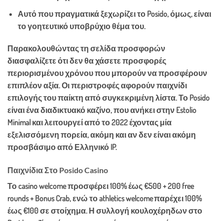
Αυτό που πραγματικά ξεχωρίζει το Posido, όμως, είναι
το γοητευτικό υποβρύχιο θέμα του.
Παρακολουθώντας τη σελίδα προσφορών
διασφαλίζετε ότι δεν θα χάσετε προσφορές
περιορισμένου χρόνου που μπορούν να προσφέρουν
επιπλέον αξία. Οι περιστροφές αφορούν παιχνίδι
επιλογής του παίκτη από συγκεκριμένη λίστα. Το Posido
είναι ένα διαδικτυακό καζίνο, που ανήκει στην Estolio
Minimal και λειτουργεί από το 2022 έχοντας μία
εξελισσόμενη πορεία, ακόμη και αν δεν είναι ακόμη
προσβάσιμο από Ελληνικό IP.
Παιχνίδια Στο Posido Casino
Το casino welcome προσφέρει 100% έως €500 + 200 free
rounds + Bonus Crab, ενώ το athletics welcome παρέχει 100%
έως €100 σε στοίχημα. Η συλλογή κουλοχέρηδων στο