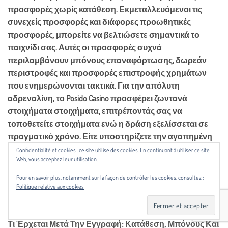
προσφορές χωρίς κατάθεση. Εκμεταλλευόμενοι τις
συνεχείς προσφορές και διάφορες προωθητικές
προσφορές, μπορείτε να βελτιώσετε σημαντικά το
παιχνίδι σας. Αυτές οι προσφορές συχνά
περιλαμβάνουν μπόνους επαναφόρτωσης, δωρεάν
περιστροφές και προσφορές επιστροφής χρημάτων
που ενημερώνονται τακτικά. Για την απόλυτη
αδρεναλίνη, το Posido Casino προσφέρει ζωντανά
στοιχήματα στοιχήματα, επιτρέποντάς σας να
τοποθετείτε στοιχήματα ενώ η δράση εξελίσσεται σε
πραγματικό χρόνο. Είτε υποστηρίζετε την αγαπημένη
σας ομάδα είτε ακολουθείτε τα τελευταία γεγονότα σε
Confidentialité et cookies : ce site utilise des cookies. En continuant à utiliser ce site
Web, vous acceptez leur utilisation.
έναν αγώνα, το ζωντανό στοίχημα προσθέτει ένα
επιπλέον στρώμα ενθουσιασμού στο παιχνίδι. Με
Pour en savoir plus, notamment sur la façon de contrôler les cookies, consultez :
άμεσες ενημερώσεις και δυναμικές αποδόσεις, δεν θα
Politique relative aux cookies
χάσετε ποτέ μια ευκαιρία στοίχημα στο Posido.
Τι Έρχεται Μετά Την Εγγραφή: Κατάθεση, Μπόνους Και