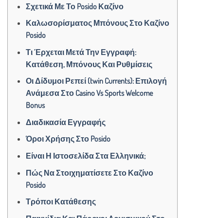
Σχετικά Με Το Posido Καζίνο
Καλωσορίσματος Μπόνους Στο Καζίνο
Posido
Τι Έρχεται Μετά Την Εγγραφή:
Κατάθεση, Μπόνους Και Ρυθμίσεις
Οι Δίδυμοι Ρεπεί (twin Currents): Επιλογή
Ανάμεσα Στο Casino Vs Sports Welcome
Bonus
Διαδικασία Εγγραφής
Όροι Χρήσης Στο Posido
Είναι Η Ιστοσελίδα Στα Ελληνικά;
Πώς Να Στοιχηματίσετε Στο Καζίνο
Posido
Τρόποι Κατάθεσης