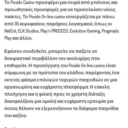
Το Posido Casino προσφέρει μια σειρά από μπόνους και
προωθητικές προσφορές για να προσελκύσει νέους
παίκτες. Το Posido On line casino συνεργάζεται με πάνω
από 35 κορυφαίους παρόχους λογισμικού, όπως οι
NetEnt, ELK Studios, Play’n PROCEED, Evolution Gaming, Pragmatic
Play και άλλοι.
Εφόσον συνδεθείτε, μπορείτε να παίξετε σε
δοκιμαστικό περιβάλλον τον κουλοχέρη που
επιθυμείτε. Η προσέγγιση του Posido On line casino είναι
σύμφωνη με τα πρότυπα του κλάδου, παρέχοντας ένα
εκτενές φάσμα επιλογών τυχερών παιχνιδιών σε μια
οργανωμένη και ευχάριστη πλατφόρμα. Η εύκολη
πλοήγηση και η φιλική προς το χρήστη διάταξη
διασφαλίζουν μια ομαλή και ευχάριστη εμπειρία για
όσους θέλουν να εξερευνήσουν τα διάφορα παιχνίδια
του καζίνο.