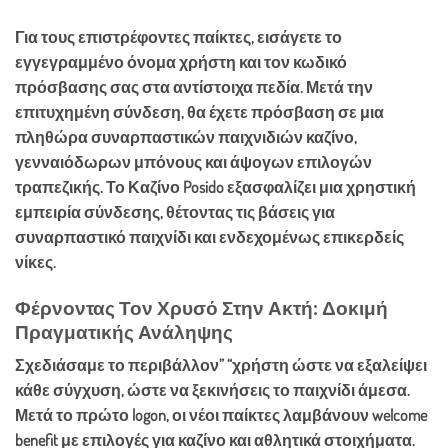
Για τους επιστρέφοντες παίκτες, εισάγετε το
εγγεγραμμένο όνομα χρήστη και τον κωδικό
πρόσβασης σας στα αντίστοιχα πεδία. Μετά την
επιτυχημένη σύνδεση, θα έχετε πρόσβαση σε μια
πληθώρα συναρπαστικών παιχνιδιών καζίνο,
γενναιόδωρων μπόνους και άψογων επιλογών
τραπεζικής. Το Καζίνο Posido εξασφαλίζει μια χρηστική
εμπειρία σύνδεσης, θέτοντας τις βάσεις για
συναρπαστικό παιχνίδι και ενδεχομένως επικερδείς
νίκες.
Φέρνοντας Τον Χρυσό Στην Ακτή: Δοκιμή
Πραγματικής Ανάληψης
Σχεδιάσαμε το περιβάλλον” “χρήστη ώστε να εξαλείψει
κάθε σύγχυση, ώστε να ξεκινήσεις το παιχνίδι άμεσα.
Μετά το πρώτο logon, οι νέοι παίκτες λαμβάνουν welcome
benefit με επιλογές για καζίνο και αθλητικά στοιχήματα.