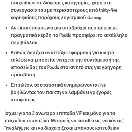
παιχνιδιών σε διάφορες κατηγορίες, χάρη στη
συνεργασία του με περισσότερους από thirty-five
κορυφαίους παρόχους λογισμικού iGaming.
Αν είσαι έτοιμος για μια υποβρύχια περιπέτεια με
πραγματικά κέρδη, το Posido προσφέρει το κατάλληλο
περιβάλλον.
Καθώς δεν έχει αναπτύξει εφαρμογή για κινητά
τηλέφωνα, μπορείτε να έχετε την συντόμευση της
ιστοσελίδας του Posido στο κινητό σας για γρήγορη
πρόσβαση.
Επιπλέον, τα στατιστικά ενημερώνονται live,
βοηθώντας τον παίκτη να λαμβάνει γρήγορες
αποφάσεις.
Ισχύει για τα 3 ανώτερα επίπεδα VIP και μόνο για τα
παιχνίδια του καζίνο. Μπορείς να καταθέτεις, να κάνεις”
“αναλήψεις και να διαχειρίζεσαι μπόνους κατευθείαν