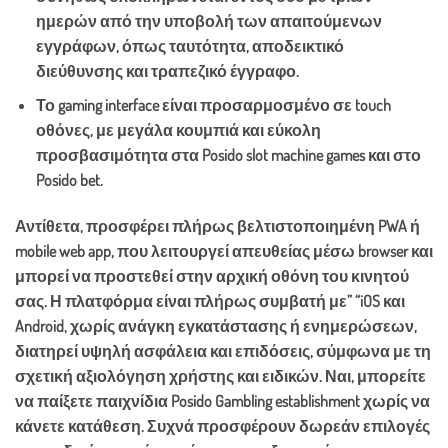
ημερών από την υποβολή των απαιτούμενων
εγγράφων, όπως ταυτότητα, αποδεικτικό
διεύθυνσης και τραπεζικό έγγραφο.
Το gaming interface είναι προσαρμοσμένο σε touch
οθόνες, με μεγάλα κουμπιά και εύκολη
προσβασιμότητα στα Posido slot machine games και στο
Posido bet.
Αντίθετα, προσφέρει πλήρως βελτιστοποιημένη PWA ή
mobile web app, που λειτουργεί απευθείας μέσω browser και
μπορεί να προστεθεί στην αρχική οθόνη του κινητού
σας. Η πλατφόρμα είναι πλήρως συμβατή με” “iOS και
Android, χωρίς ανάγκη εγκατάστασης ή ενημερώσεων,
διατηρεί υψηλή ασφάλεια και επιδόσεις, σύμφωνα με τη
σχετική αξιολόγηση χρήστης και ειδικών. Ναι, μπορείτε
να παίξετε παιχνίδια Posido Gambling establishment χωρίς να
κάνετε κατάθεση. Συχνά προσφέρουν δωρεάν επιλογές