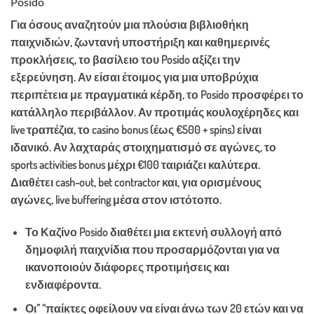
Posido
Για όσους αναζητούν μια πλούσια βιβλιοθήκη
παιχνιδιών, ζωντανή υποστήριξη και καθημερινές
προκλήσεις, το βασίλειο του Posido αξίζει την
εξερεύνηση. Αν είσαι έτοιμος για μια υποβρύχια
περιπέτεια με πραγματικά κέρδη, το Posido προσφέρει το
κατάλληλο περιβάλλον. Αν προτιμάς κουλοχέρηδες και
live τραπέζια, το casino bonus (έως €500 + spins) είναι
ιδανικό. Αν λαχταράς στοιχηματισμό σε αγώνες, το
sports activities bonus μέχρι €100 ταιριάζει καλύτερα.
Διαθέτει cash-out, bet contractor και, για ορισμένους
αγώνες, live buffering μέσα στον ιστότοπο.
Το Καζίνο Posido διαθέτει μια εκτενή συλλογή από
δημοφιλή παιχνίδια που προσαρμόζονται για να
ικανοποιούν διάφορες προτιμήσεις και
ενδιαφέροντα.
Οι” “παίκτες οφείλουν να είναι άνω των 20 ετών και να