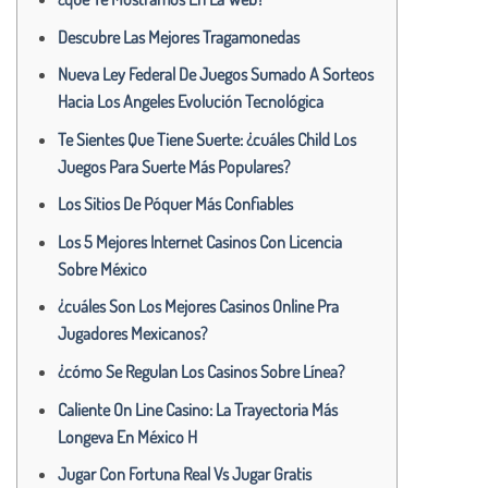
Descubre Las Mejores Tragamonedas
Nueva Ley Federal De Juegos Sumado A Sorteos
Hacia Los Angeles Evolución Tecnológica
Te Sientes Que Tiene Suerte: ¿cuáles Child Los
Juegos Para Suerte Más Populares?
Los Sitios De Póquer Más Confiables
Los 5 Mejores Internet Casinos Con Licencia
Sobre México
¿cuáles Son Los Mejores Casinos Online Pra
Jugadores Mexicanos?
¿cómo Se Regulan Los Casinos Sobre Línea?
Caliente On Line Casino: La Trayectoria Más
Longeva En México H
Jugar Con Fortuna Real Vs Jugar Gratis