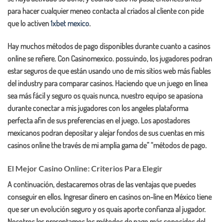
para hacer cualquier meneo contacta al criados al cliente con pide
que lo activen
1xbet mexico
.
Hay muchos métodos de pago disponibles durante cuanto a casinos
online se refiere. Con Casinomexico. possuindo, los jugadores podran
estar seguros de que están usando uno de mis sitios web más fiables
del industry para comparar casinos. Haciendo que un juego en línea
sea más fácil y seguro os quais nunca, nuestro equipo se apasiona
durante conectar a mis jugadores con los angeles plataforma
perfecta afin de sus preferencias en el juego. Los apostadores
mexicanos podran depositar y alejar fondos de sus cuentas en mis
casinos online the través de mi amplia gama de” “métodos de pago.
El Mejor Casino Online: Criterios Para Elegir
A continuación, destacaremos otras de las ventajas que puedes
conseguir en ellos. Ingresar dinero en casinos on-line en México tiene
que ser un evolución seguro y os quais aporte confianza al jugador.
Nosotros les presentamos los métodos de pago más conocidos del