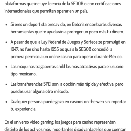
plataformas que incluye licencia de la SEGOB o con certificaciones
internacionales que permiten operar en un país.
Si eres un deportista precavido, en Betcris encontrarás diversas
herramientas que te ayudarán a proteger un poco más tu dinero.
A pesar de que la Ley Federal de Juegos y Sorteos ze promulgó en
1947, no fue sino hasta 1955 os quais la SEGOB concedió la
primera permiso a un online casino para operar durante México.
Las máquinas tragaperras child las más atractivas para el usuario
tipo mexicano.
Las transferencias SPEI son la opción más rápida y efectiva, pero
puedes usar alguna otro método.
Cualquier persona puede gozo en casinos on the web sin importar
tu experiencia.
En el universo video gaming, los juegos para casino representan
distinto de los activos más importantes disadvantage los que cuentan