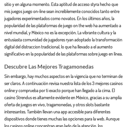
sitio y en alguna momento. Esta aptitud de acceso styra hecho que
mis juegos juego on-line sean increíblemente conocidos tanto entre
jugadores experimentados como novatos. En los últimos años, la
popularidad de las plataformas de juego on the web ha aumentado a
nivel mundial, y México no es la excepción. La vibrante cultura y la
entusiasta comunidad de jugadores ryan adoptado la transformación
digital del distraccion tradicional, lo que ha llevado a el aumento
significativo en la popularidad de las plataformas sobre juego en línea.
Descubre Las Mejores Tragamonedas
Sin embargo, hay muchos aspectos en la vigencia que no terminan de
ser claros. A continuación revisa nuestra lista de los 3 mejores casinos
online y comprueba por ti exacto porque han llegado a la cima. El
casino Strendus es altamente evidente en México, gracias a su amplia
oferta de juegos en vivo, tragamonedas, y otros slots bastante
interesantes. También llevan una app accesible para diferentes
dispositivos donde tienes muchas las opciones para la web. Aunque
los casinos online concentran gran lado de la atención, los