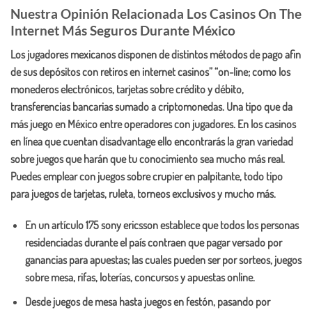
Nuestra Opinión Relacionada Los Casinos On The
Internet Más Seguros Durante México
Los jugadores mexicanos disponen de distintos métodos de pago afin
de sus depósitos con retiros en internet casinos” “on-line; como los
monederos electrónicos, tarjetas sobre crédito y débito,
transferencias bancarias sumado a criptomonedas. Una tipo que da
más juego en México entre operadores con jugadores. En los casinos
en línea que cuentan disadvantage ello encontrarás la gran variedad
sobre juegos que harán que tu conocimiento sea mucho más real.
Puedes emplear con juegos sobre crupier en palpitante, todo tipo
para juegos de tarjetas, ruleta, torneos exclusivos y mucho más.
En un artículo 175 sony ericsson establece que todos los personas
residenciadas durante el país contraen que pagar versado por
ganancias para apuestas; las cuales pueden ser por sorteos, juegos
sobre mesa, rifas, loterías, concursos y apuestas online.
Desde juegos de mesa hasta juegos en festón, pasando por