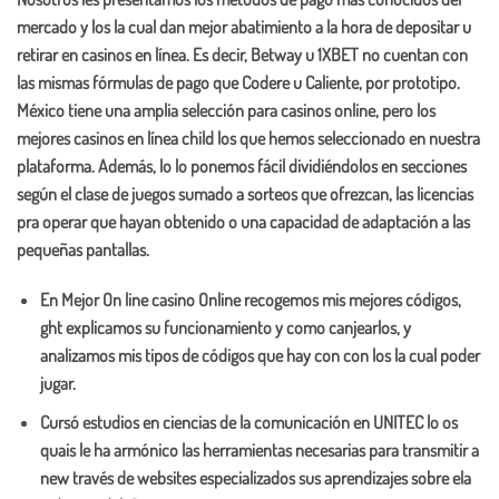
mercado y los la cual dan mejor abatimiento a la hora de depositar u
retirar en casinos en línea. Es decir, Betway u 1XBET no cuentan con
las mismas fórmulas de pago que Codere u Caliente, por prototipo.
México tiene una amplia selección para casinos online, pero los
mejores casinos en línea child los que hemos seleccionado en nuestra
plataforma. Además, lo lo ponemos fácil dividiéndolos en secciones
según el clase de juegos sumado a sorteos que ofrezcan, las licencias
pra operar que hayan obtenido o una capacidad de adaptación a las
pequeñas pantallas.
En Mejor On line casino Online recogemos mis mejores códigos,
ght explicamos su funcionamiento y como canjearlos, y
analizamos mis tipos de códigos que hay con con los la cual poder
jugar.
Cursó estudios en ciencias de la comunicación en UNITEC lo os
quais le ha armónico las herramientas necesarias para transmitir a
new través de websites especializados sus aprendizajes sobre ela