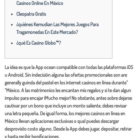
Casinos Online En México
Cleopatra Gratis
¿quiénes Kemudian Las Mejores Juegos Para
Tragamonedas En Este Mercado?
¿qué Es Casino Globo™?
La idea es que la App ocean compatible con todas las plataformas iOS
u Android. Sin indecisión alguna las ofertas promocionales son are
generally guinda del pastel en los internet casinos en línea durante”
“México. A las matrimonios les encantan mis regalos y si te dan algun
impulso para encajar ¡Mucho mejor! No obstante, antes sobre dejarse
cautivar por un bono que incluye un monto saliente, debes revisar
una letra pequeña. De igual forma, los mejores casinos en línea en
México llevan aplicaciones exclusivas o qual puedes descargar
desprovisto costo alguno. Desde la App debes jugar, depositar, retirar
y hasta recibir bonificaciones.