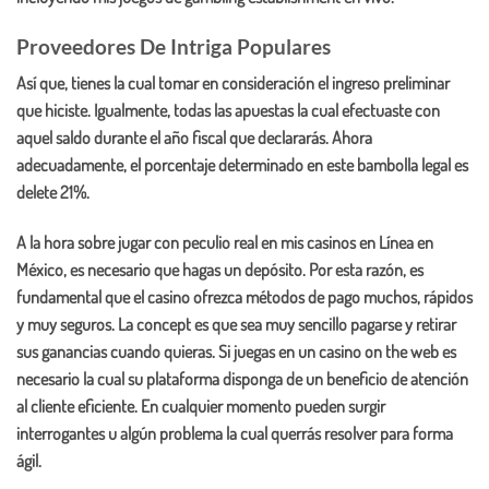
Proveedores De Intriga Populares
Así que, tienes la cual tomar en consideración el ingreso preliminar
que hiciste. Igualmente, todas las apuestas la cual efectuaste con
aquel saldo durante el año fiscal que declararás. Ahora
adecuadamente, el porcentaje determinado en este bambolla legal es
delete 21%.
A la hora sobre jugar con peculio real en mis casinos en Línea en
México, es necesario que hagas un depósito. Por esta razón, es
fundamental que el casino ofrezca métodos de pago muchos, rápidos
y muy seguros. La concept es que sea muy sencillo pagarse y retirar
sus ganancias cuando quieras. Si juegas en un casino on the web es
necesario la cual su plataforma disponga de un beneficio de atención
al cliente eficiente. En cualquier momento pueden surgir
interrogantes u algún problema la cual querrás resolver para forma
ágil.