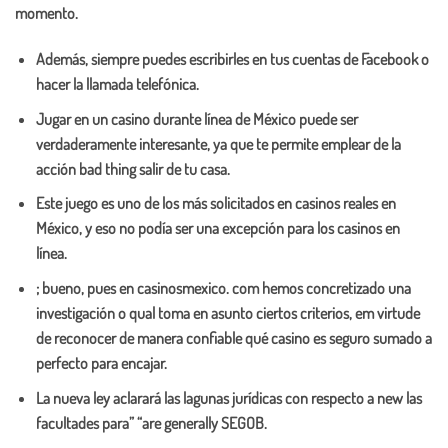
momento.
Además, siempre puedes escribirles en tus cuentas de Facebook o
hacer la llamada telefónica.
Jugar en un casino durante línea de México puede ser
verdaderamente interesante, ya que te permite emplear de la
acción bad thing salir de tu casa.
Este juego es uno de los más solicitados en casinos reales en
México, y eso no podía ser una excepción para los casinos en
línea.
; bueno, pues en casinosmexico. com hemos concretizado una
investigación o qual toma en asunto ciertos criterios, em virtude
de reconocer de manera confiable qué casino es seguro sumado a
perfecto para encajar.
La nueva ley aclarará las lagunas jurídicas con respecto a new las
facultades para” “are generally SEGOB.