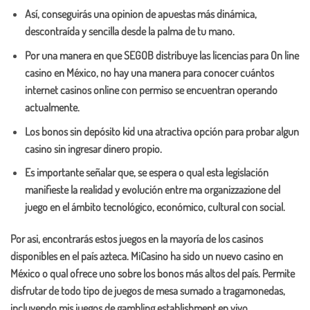
Así, conseguirás una opinion de apuestas más dinámica,
descontraída y sencilla desde la palma de tu mano.
Por una manera en que SEGOB distribuye las licencias para On line
casino en México, no hay una manera para conocer cuántos
internet casinos online con permiso se encuentran operando
actualmente.
Los bonos sin depósito kid una atractiva opción para probar algun
casino sin ingresar dinero propio.
Es importante señalar que, se espera o qual esta legislación
manifieste la realidad y evolución entre ma organizzazione del
juego en el ámbito tecnológico, económico, cultural con social.
Por asi, encontrarás estos juegos en la mayoría de los casinos
disponibles en el país azteca. MiCasino ha sido un nuevo casino en
México o qual ofrece uno sobre los bonos más altos del país. Permite
disfrutar de todo tipo de juegos de mesa sumado a tragamonedas,
incluyendo mis juegos de gambling establishment en vivo.