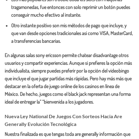
tragamonedas, fue entonces con solo reprimir un botón puedes
conseguir mucho efectivo al instante.
Otro instante positivo son mis métodos de pago que incluye, y
que van desde opciones tradicionales asi como VISA, MasterCard,
a transferencias bancarias.
En algunas salas sony ericsson permite chatear disadvantage otros
usuarios y compartir experiencias. Aunque si prefieres la opción más
individualista, siempre puedes preferir por la opción del videobingo
que incluye el que jugar partidas más rápidas. Pero hay más más que
destacar en la oferta de juego online de los casinos en línea de
México. De hecho, juegos como el black jack representan una forma
ideal de entregar la” “bienvenida a los jugadores.
Nueva Ley National De Juegos Con Sorteos Hacia Are
Generally Evolución Tecnológica
Nuestra finalizada es que tengas toda are generally información que