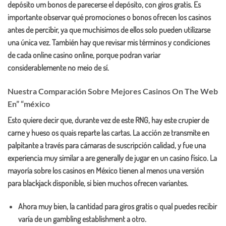
depósito um bonos de parecerse el depósito, con giros gratis. Es
importante observar qué promociones o bonos ofrecen los casinos
antes de percibir, ya que muchisimos de ellos solo pueden utilizarse
una única vez. También hay que revisar mis términos y condiciones
de cada online casino online, porque podran variar
considerablemente no meio de sí.
Nuestra Comparación Sobre Mejores Casinos On The Web
En” “méxico
Esto quiere decir que, durante vez de este RNG, hay este crupier de
carne y hueso os quais reparte las cartas. La acción ze transmite en
palpitante a través para cámaras de suscripción calidad, y fue una
experiencia muy similar a are generally de jugar en un casino físico. La
mayoría sobre los casinos en México tienen al menos una versión
para blackjack disponible, si bien muchos ofrecen variantes.
Ahora muy bien, la cantidad para giros gratis o qual puedes recibir
varía de un gambling establishment a otro.