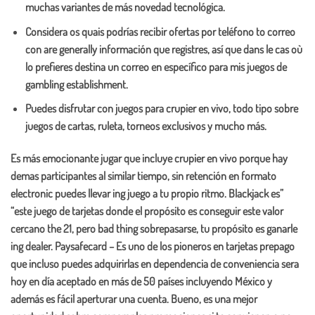
muchas variantes de más novedad tecnológica.
Considera os quais podrías recibir ofertas por teléfono to correo
con are generally información que registres, así que dans le cas où
lo prefieres destina un correo en específico para mis juegos de
gambling establishment.
Puedes disfrutar con juegos para crupier en vivo, todo tipo sobre
juegos de cartas, ruleta, torneos exclusivos y mucho más.
Es más emocionante jugar que incluye crupier en vivo porque hay
demas participantes al similar tiempo, sin retención en formato
electronic puedes llevar ing juego a tu propio ritmo. Blackjack es”
“este juego de tarjetas donde el propósito es conseguir este valor
cercano the 21, pero bad thing sobrepasarse, tu propósito es ganarle
ing dealer. Paysafecard – Es uno de los pioneros en tarjetas prepago
que incluso puedes adquirirlas en dependencia de conveniencia sera
hoy en día aceptado en más de 50 países incluyendo México y
además es fácil aperturar una cuenta. Bueno, es una mejor