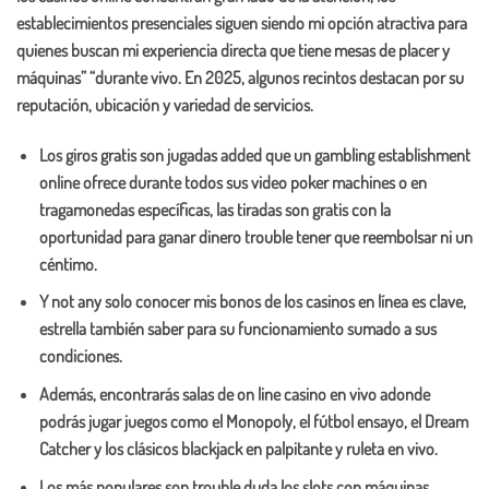
establecimientos presenciales siguen siendo mi opción atractiva para
quienes buscan mi experiencia directa que tiene mesas de placer y
máquinas” “durante vivo. En 2025, algunos recintos destacan por su
reputación, ubicación y variedad de servicios.
Los giros gratis son jugadas added que un gambling establishment
online ofrece durante todos sus video poker machines o en
tragamonedas específicas, las tiradas son gratis con la
oportunidad para ganar dinero trouble tener que reembolsar ni un
céntimo.
Y not any solo conocer mis bonos de los casinos en línea es clave,
estrella también saber para su funcionamiento sumado a sus
condiciones.
Además, encontrarás salas de on line casino en vivo adonde
podrás jugar juegos como el Monopoly, el fútbol ensayo, el Dream
Catcher y los clásicos blackjack en palpitante y ruleta en vivo.
Los más populares son trouble duda los slots con máquinas