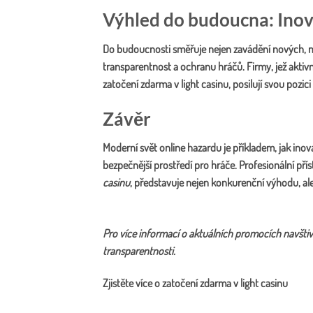
Výhled do budoucna: Inova
Do budoucnosti směřuje nejen zavádění nových, mod
transparentnost a ochranu hráčů. Firmy, jež aktiv
zatočení zdarma v light casinu, posilují svou pozici
Závěr
Moderní svět online hazardu je příkladem, jak inova
bezpečnější prostředí pro hráče. Profesionální pří
casinu
, představuje nejen konkurenční výhodu, al
Pro více informací o aktuálních promocích navštivt
transparentnosti.
Zjistěte více o zatočení zdarma v light casinu