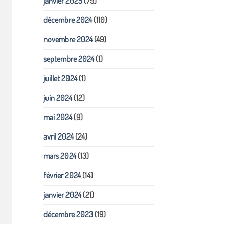
janvier 2025
(79)
décembre 2024
(110)
novembre 2024
(49)
septembre 2024
(1)
juillet 2024
(1)
juin 2024
(12)
mai 2024
(9)
avril 2024
(24)
mars 2024
(13)
février 2024
(14)
janvier 2024
(21)
décembre 2023
(19)