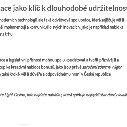
ce jako klíč k dlouhodobé udržitelnos
erních technologií, ale také odvětvová spolupráce, která zajišťuje větší
ně implementují a komunikují o svých inovacích, jako je například nabídka
 na trhu.
ce a legislativní přísnost mohou spolu koexistovat a tvořit příznivější a
stup ke kreativní nabídce bonusů, jako jsou právě
zatočení zdarma v light
e také krok k větší důvěře a odpovědnému hraní v České republice.
e Light Casino, kde najdete nabídku, která splňuje nejvyšší standardy kvalit