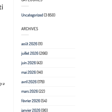
ti
Uncategorized
(3 850)
ARCHIVES
août 2026
(11)
juillet 2026
(266)
juin 2026
(43)
mai 2026
(141)
avril 2026
(179)
y a
mars 2026
(22)
février 2026
(54)
janvier 2026
(90)