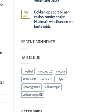
Wettmarkt 2023
buni
ce
,
furnizori
Aucun
de
commentaire
software
Gokken op sport bij een
05
sur
din
E-
Août
casino zonder cruks:
cazinouri
Sports
online
Maximale winstkansen en
Wetten:
România
Vorteile
beste odds
neuer
Anbieter
Aucun
im
commentaire
sur
Wettmarkt
RECENT COMMENTS
Gokken
2023
op
sport
bij
en
een
TAG CLOUD
casino
zonder
cruks:
Maximale
winstkansen
mostbet
mostbet UZ
slottica
en
beste
slottica BR
slottica PL
Style
odds
OST
Uncategorized
vulkan vegas
vulkan vegas DE
CATÉGORIES