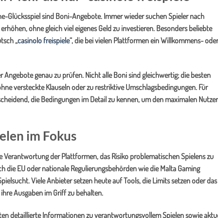
ne-Glücksspiel sind Boni-Angebote. Immer wieder suchen Spieler nach
erhöhen, ohne gleich viel eigenes Geld zu investieren. Besonders beliebte
tsch „
casinolo freispiele
“, die bei vielen Plattformen ein Willkommens- ode
der Angebote genau zu prüfen. Nicht alle Boni sind gleichwertig; die besten
hne versteckte Klauseln oder zu restriktive Umschlagsbedingungen. Für
entscheidend, die Bedingungen im Detail zu kennen, um den maximalen Nutze
elen im Fokus
e Verantwortung der Plattformen, das Risiko problematischen Spielens zu
ch die EU oder nationale Regulierungsbehörden wie die Malta Gaming
elsucht. Viele Anbieter setzen heute auf Tools, die Limits setzen oder das
ihre Ausgaben im Griff zu behalten.
eten detaillierte Informationen zu verantwortungsvollem Spielen sowie aktu