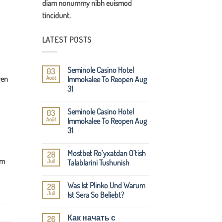
diam nonummy nibh euismod
tincidunt.
LATEST POSTS
Seminole Casino Hotel
03
ven
Août
Immokalee To Reopen Aug
31
Aucun
commentaire
Seminole Casino Hotel
03
sur
Seminole
Août
Immokalee To Reopen Aug
Casino
31
Hotel
Immokalee
Aucun
To
commentaire
Reopen
Mostbet Ro’yxatdan O’tish
28
sur
Aug
Seminole
im
Juil
Talablarini Tushunish
31
Casino
Hotel
Aucun
Immokalee
commentaire
Was Ist Plinko Und Warum
28
To
sur
Reopen
Mostbet
Juil
Ist Sera So Beliebt?
Aug
Ro’yxatdan
31
O’tish
Aucun
Talablarini
commentaire
Как начать с
26
Tushunish
sur