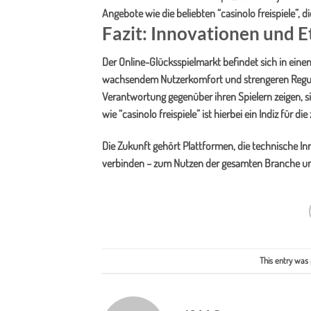
Angebote wie die beliebten “casinolo freispiele”, 
Fazit: Innovationen und 
Der Online-Glücksspielmarkt befindet sich in eine
wachsendem Nutzerkomfort und strengeren Regulier
Verantwortung gegenüber ihren Spielern zeigen, si
wie “casinolo freispiele” ist hierbei ein Indiz für
Die Zukunft gehört Plattformen, die technische I
verbinden – zum Nutzen der gesamten Branche und
This entry was