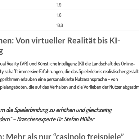
11,9
11,6
10,0
n: Von virtueller Realität bis KI-
g
al Reality (VR) und Künstliche Intelligenz (KI) die Landschaft des Online-
ty schafft immersive Erfahrungen, die das Spielerlebnis realistischer gestal
gorithmen erlauben eine personalisierte Nutzeransprache – von
Spielangeboten, die auf das Verhalten und die Vorlieben der Nutzer abgest
 um die Spielerbindung zu erhöhen und gleichzeitig
dern.“ – Branchenexperte Dr. Stefan Müller
Mehr als nur “casinolo freispiele”