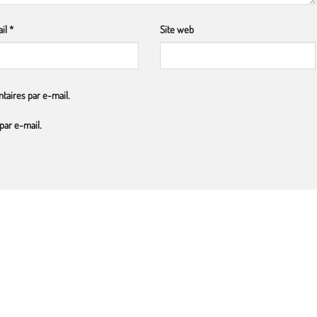
ail
*
Site web
aires par e-mail.
par e-mail.