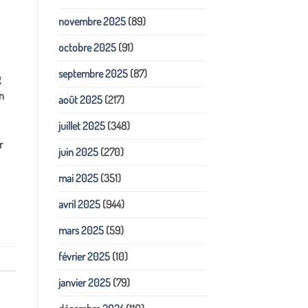
novembre 2025
(89)
octobre 2025
(91)
septembre 2025
(87)
g
n
août 2025
(217)
juillet 2025
(348)
r
juin 2025
(270)
mai 2025
(351)
avril 2025
(944)
mars 2025
(59)
février 2025
(10)
janvier 2025
(79)