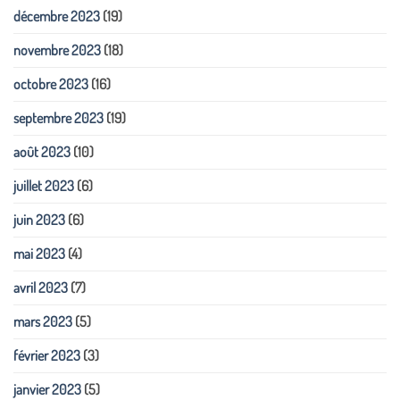
décembre 2023
(19)
novembre 2023
(18)
octobre 2023
(16)
septembre 2023
(19)
août 2023
(10)
juillet 2023
(6)
juin 2023
(6)
mai 2023
(4)
avril 2023
(7)
mars 2023
(5)
février 2023
(3)
janvier 2023
(5)