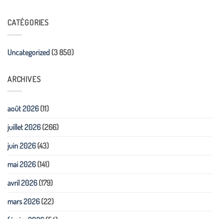
CATÉGORIES
Uncategorized
(3 850)
ARCHIVES
août 2026
(11)
juillet 2026
(266)
juin 2026
(43)
mai 2026
(141)
avril 2026
(179)
mars 2026
(22)