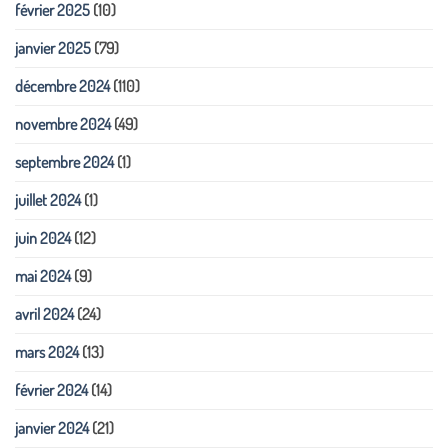
février 2025
(10)
janvier 2025
(79)
décembre 2024
(110)
novembre 2024
(49)
septembre 2024
(1)
juillet 2024
(1)
juin 2024
(12)
mai 2024
(9)
avril 2024
(24)
mars 2024
(13)
février 2024
(14)
janvier 2024
(21)