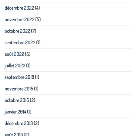
décembre 2022
(4)
novembre 2022
(5)
octobre 2022
(7)
septembre 2022
(1)
août 2022
(5)
juillet 2022
(1)
septembre 2018
(1)
novembre 2015
(1)
octobre 2015
(2)
janvier 2014
(1)
décembre 2013
(2)
août 2013
(2)