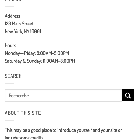
Address
123 Main Street
New York, NY 10001
Hours
Monday—Friday: 9:00AM–5:00PM
Saturday & Sunday: 11:00AM–3:00PM
SEARCH
ABOUT THIS SITE
This may be a good place to introduce yourself and your site or
include some credits.