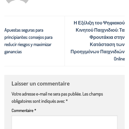
Η Εξέλιξη του Ψηφιακού
Apuestas seguras para
Κινητού Παιχνιδιού: Τα
principiantes: consejos para
Φρουτάκια στην
reducir riesgos y maximizar
Κατάσταση των
ganancias
Προηγμένων Παιχνιδιών
Online
Laisser un commentaire
Votre adresse e-mail ne sera pas publiée.
Les champs
obligatoires sont indiqués avec
*
Commentaire
*