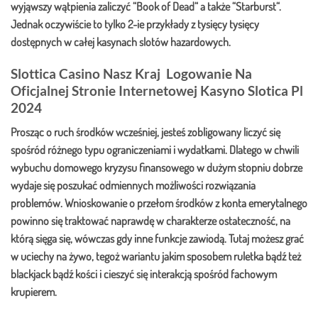
wyjąwszy wątpienia zaliczyć “Book of Dead“ a także “Starburst“.
Jednak oczywiście to tylko 2-ie przykłady z tysięcy tysięcy
dostępnych w całej kasynach slotów hazardowych.
Slottica Casino Nasz Kraj ️ Logowanie Na
Oficjalnej Stronie Internetowej Kasyno Slotica Pl
2024
Prosząc o ruch środków wcześniej, jesteś zobligowany liczyć się
spośród różnego typu ograniczeniami i wydatkami. Dlatego w chwili
wybuchu domowego kryzysu finansowego w dużym stopniu dobrze
wydaje się poszukać odmiennych możliwości rozwiązania
problemów. Wnioskowanie o przełom środków z konta emerytalnego
powinno się traktować naprawdę w charakterze ostateczność, na
którą sięga się, wówczas gdy inne funkcje zawiodą. Tutaj możesz grać
w uciechy na żywo, tegoż wariantu jakim sposobem ruletka bądź też
blackjack bądź kości i cieszyć się interakcją spośród fachowym
krupierem.