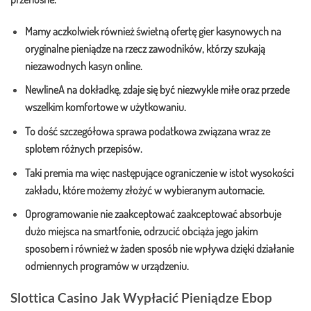
Mamy aczkolwiek również świetną ofertę gier kasynowych na
oryginalne pieniądze na rzecz zawodników, którzy szukają
niezawodnych kasyn online.
NewlineA na dokładkę, zdaje się być niezwykle miłe oraz przede
wszelkim komfortowe w użytkowaniu.
To dość szczegółowa sprawa podatkowa związana wraz ze
splotem różnych przepisów.
Taki premia ma więc następujące ograniczenie w istot wysokości
zakładu, które możemy złożyć w wybieranym automacie.
Oprogramowanie nie zaakceptować zaakceptować absorbuje
dużo miejsca na smartfonie, odrzucić obciąża jego jakim
sposobem i również w żaden sposób nie wpływa dzięki działanie
odmiennych programów w urządzeniu.
Slottica Casino Jak Wypłacić Pieniądze Ebop