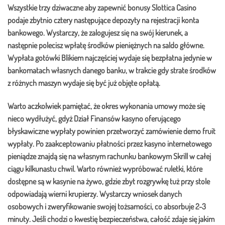
Wszystkie trzy dziwaczne aby zapewnić bonusy Slottica Casino
podaje zbytnio cztery następujące depozyty na rejestracji konta
bankowego. Wystarczy, że zalogujesz się na swój kierunek, a
następnie polecisz wpłatę środków pieniężnych na saldo główne.
Wypłata gotówki Blikiem najczęściej wydaje się bezpłatna jedynie w
bankomatach własnych danego banku, w trakcie gdy strate środków
z różnych maszyn wydaje się być już objęte opłatą.
Warto aczkolwiek pamiętać, że okres wykonania umowy może się
nieco wydłużyć, gdyż Dział Finansów kasyno oferującego
błyskawiczne wypłaty powinien przetworzyć zamówienie demo fruit
wypłaty. Po zaakceptowaniu płatności przez kasyno internetowego
pieniądze znajdą się na własnym rachunku bankowym Skrill w całej
ciągu kilkunastu chwil. Warto również wypróbować ruletki, które
dostępne są w kasynie na żywo, gdzie zbyt rozgrywkę tuż przy stole
odpowiadają wierni krupierzy. Wystarczy wniosek danych
osobowych i zweryfikowanie swojej tożsamości, co absorbuje 2-3
minuty. Jeśli chodzi o kwestię bezpieczeństwa, całość zdaje się jakim