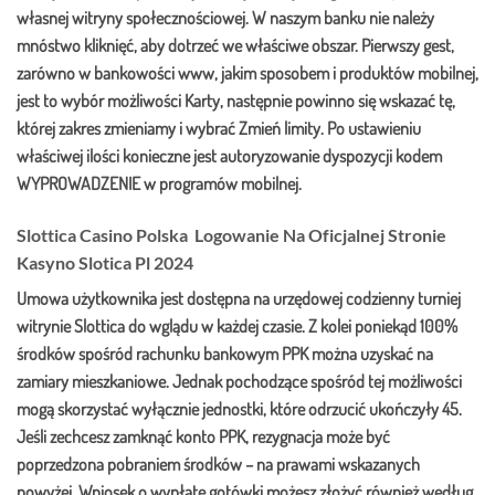
własnej witryny społecznościowej. W naszym banku nie należy
mnóstwo kliknięć, aby dotrzeć we właściwe obszar. Pierwszy gest,
zarówno w bankowości www, jakim sposobem i produktów mobilnej,
jest to wybór możliwości Karty, następnie powinno się wskazać tę,
której zakres zmieniamy i wybrać Zmień limity. Po ustawieniu
właściwej ilości konieczne jest autoryzowanie dyspozycji kodem
WYPROWADZENIE w programów mobilnej.
Slottica Casino Polska ️ Logowanie Na Oficjalnej Stronie
Kasyno Slotica Pl 2024
Umowa użytkownika jest dostępna na urzędowej codzienny turniej
witrynie Slottica do wglądu w każdej czasie. Z kolei poniekąd 100%
środków spośród rachunku bankowym PPK można uzyskać na
zamiary mieszkaniowe. Jednak pochodzące spośród tej możliwości
mogą skorzystać wyłącznie jednostki, które odrzucić ukończyły 45.
Jeśli zechcesz zamknąć konto PPK, rezygnacja może być
poprzedzona pobraniem środków – na prawami wskazanych
powyżej. Wniosek o wypłatę gotówki możesz złożyć również według