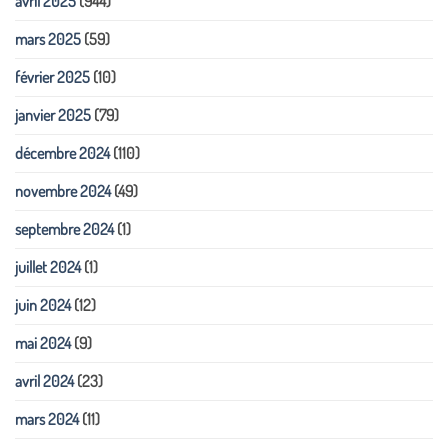
avril 2025
(944)
mars 2025
(59)
février 2025
(10)
janvier 2025
(79)
décembre 2024
(110)
novembre 2024
(49)
septembre 2024
(1)
juillet 2024
(1)
juin 2024
(12)
mai 2024
(9)
avril 2024
(23)
mars 2024
(11)