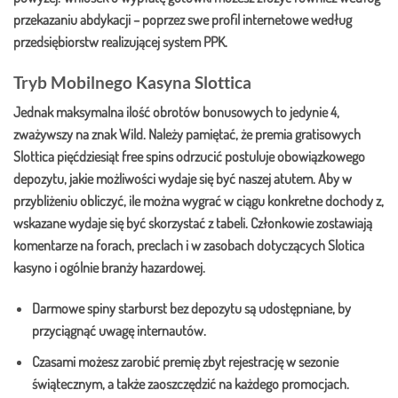
przekazaniu abdykacji – poprzez swe profil internetowe według
przedsiębiorstw realizującej system PPK.
Tryb Mobilnego Kasyna Slottica
Jednak maksymalna ilość obrotów bonusowych to jedynie 4,
zważywszy na znak Wild. Należy pamiętać, że premia gratisowych
Slottica pięćdziesiąt free spins odrzucić postuluje obowiązkowego
depozytu, jakie możliwości wydaje się być naszej atutem. Aby w
przybliżeniu obliczyć, ile można wygrać w ciągu konkretne dochody z,
wskazane wydaje się być skorzystać z tabeli. Członkowie zostawiają
komentarze na forach, preclach i w zasobach dotyczących Slotica
kasyno i ogólnie branży hazardowej.
Darmowe spiny starburst bez depozytu są udostępniane, by
przyciągnąć uwagę internautów.
Czasami możesz zarobić premię zbyt rejestrację w sezonie
świątecznym, a także zaoszczędzić na każdego promocjach.