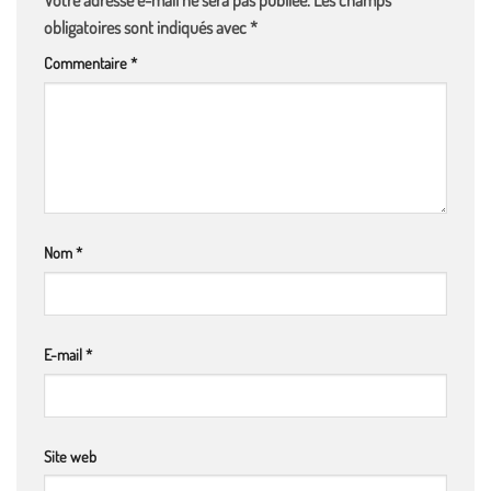
Votre adresse e-mail ne sera pas publiée.
Les champs
obligatoires sont indiqués avec
*
Commentaire
*
Nom
*
E-mail
*
Site web