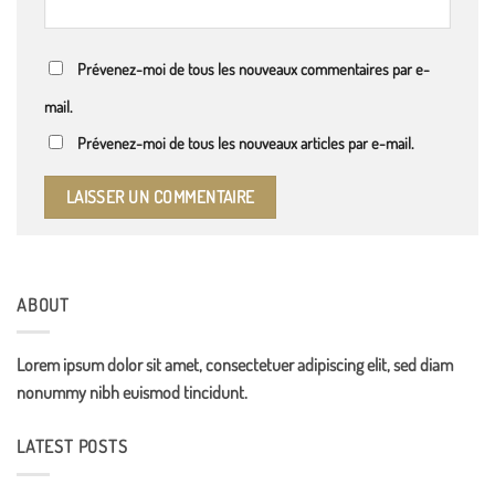
Prévenez-moi de tous les nouveaux commentaires par e-
mail.
Prévenez-moi de tous les nouveaux articles par e-mail.
ABOUT
Lorem ipsum dolor sit amet, consectetuer adipiscing elit, sed diam
nonummy nibh euismod tincidunt.
LATEST POSTS