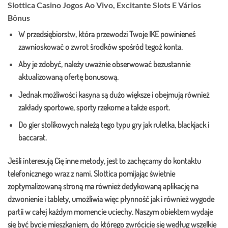
Slottica Casino Jogos Ao Vivo, Excitante Slots E Vários
Bônus
W przedsiębiorstw, która przewodzi Twoje IKE powinieneś
zawnioskować o zwrot środków spośród tegoż konta.
Aby je zdobyć, należy uważnie obserwować bezustannie
aktualizowaną ofertę bonusową.
Jednak możliwości kasyna są dużo większe i obejmują również
zakłady sportowe, sporty rzekome a także esport.
Do gier stolikowych należą tego typu gry jak ruletka, blackjack i
baccarat.
Jeśli interesują Cię inne metody, jest to zachęcamy do kontaktu
telefonicznego wraz z nami. Slottica pomijając świetnie
zoptymalizowaną stroną ma również dedykowaną aplikację na
dzwonienie i tablety, umożliwia więc płynność jak i również wygode
partii w całej każdym momencie uciechy. Naszym obiektem wydaje
się być bycie mieszkaniem, do którego zwrócicie się według wszelkie