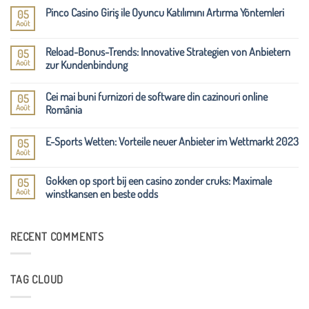
Pinco Casino Giriş ile Oyuncu Katılımını Artırma Yöntemleri
05
Août
Aucun
commentaire
sur
Reload-Bonus-Trends: Innovative Strategien von Anbietern
05
Pinco
Août
Casino
zur Kundenbindung
Giriş
Aucun
ile
commentaire
Oyuncu
Cei mai buni furnizori de software din cazinouri online
05
sur
Katılımını
Reload-
Août
Artırma
România
Bonus-
Yöntemleri
Trends:
Aucun
Innovative
commentaire
E-Sports Wetten: Vorteile neuer Anbieter im Wettmarkt 2023
05
Strategien
sur
von
Cei
Août
Aucun
Anbietern
mai
commentaire
zur
buni
sur
Kundenbindung
furnizori
Gokken op sport bij een casino zonder cruks: Maximale
05
E-
de
Août
Sports
winstkansen en beste odds
software
Wetten:
din
Aucun
Vorteile
cazinouri
commentaire
neuer
online
sur
Anbieter
România
RECENT COMMENTS
Gokken
im
op
Wettmarkt
sport
2023
bij
een
TAG CLOUD
casino
zonder
cruks:
Maximale