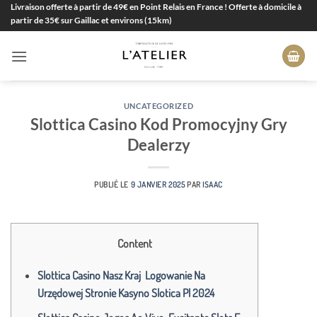
Passer
Livraison offerte à partir de 49€ en Point Relais en France ! Offerte à domicile à
partir de 35€ sur Gaillac et environs (15km)
au
contenu
UNCATEGORIZED
Slottica Casino Kod Promocyjny Gry
Dealerzy
PUBLIÉ LE
9 JANVIER 2025
PAR
ISAAC
Content
Slottica Casino Nasz Kraj ️ Logowanie Na
Urzędowej Stronie Kasyno Slotica Pl 2024