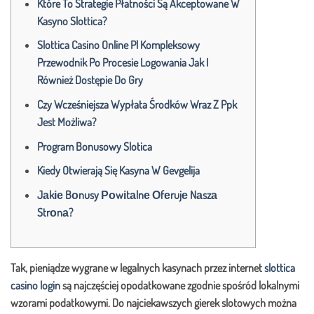
Które To Strategie Płatności Są Akceptowane W
Kasyno Slottica?
Slottica Casino Online Pl Kompleksowy
Przewodnik Po Procesie Logowania Jak I
Również Dostępie Do Gry
Czy Wcześniejsza Wypłata Środków Wraz Z Ppk
Jest Możliwa?
Program Bonusowy Slotica
Kiedy Otwierają Się Kasyna W Gevgelija
Jаkіе Bоnusy Роwіtаlnе Оfеrujе Nаszа
Strоnа?
Tak, pieniądze wygrane w legalnych kasynach przez internet
slottica
casino login
są najczęściej opodatkowane zgodnie spośród lokalnymi
wzorami podatkowymi. Do najciekawszych gierek slotowych można